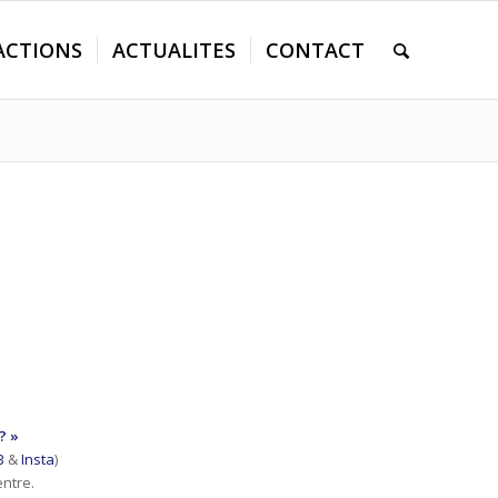
ACTIONS
ACTUALITES
CONTACT
? »
B
&
Insta
)
entre.