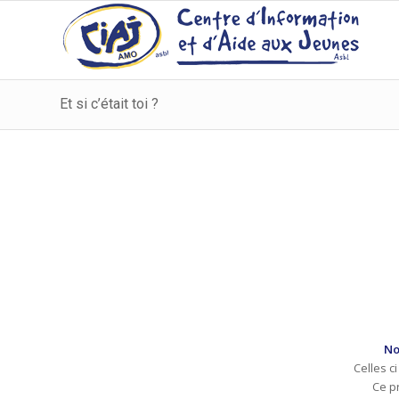
Et si c’était toi ?
No
Celles c
Ce pr