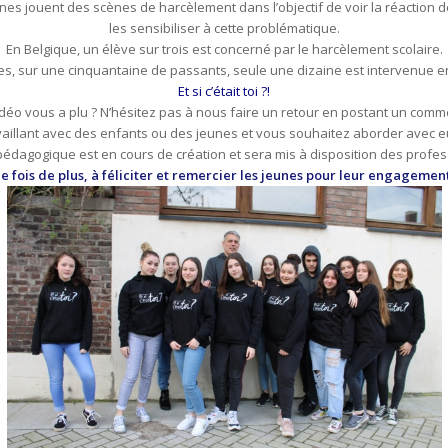
s jouent des scènes de harcèlement dans l’objectif de voir la réaction 
les sensibiliser à cette problématique.
En Belgique, un élève sur trois est concerné par le harcèlement scolaire.
es, sur une cinquantaine de passants, seule une dizaine est intervenue en
Et si c’était toi ?!
idéo vous a plu ? N’hésitez pas à nous faire un retour en postant un comme
availlant avec des enfants ou des jeunes et vous souhaitez aborder avec 
 pédagogique est en cours de création et sera mis à disposition des profes
 fois de plus, à féliciter et remercier les jeunes pour leur engagement 